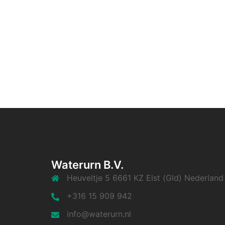
Waterurn B.V.
Heuveltje 5 6661 KZ Elst (Gld) Nederland
+316 15 909 942
info@waterurn.nl