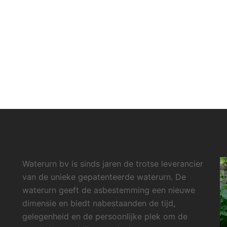
Waterurn bv is sinds jaren de trotse leverancier
van de unieke gepatenteerde waterurn. De
waterurn geeft de asbestemming een nieuwe
dimensie en biedt nabestaanden de tijd,
gelegenheid en de persoonlijke plek om de