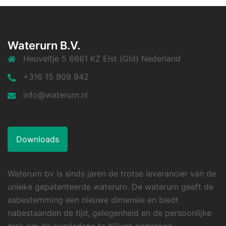
Waterurn B.V.
Heuveltje 5 6661 KZ Elst (Gld) Nederland
+316 15 909 942
info@waterurn.nl
Downloads
Waterurn bv is sinds jaren de trotse leverancier van de
unieke gepatenteerde waterurn. De waterurn geeft de
asbestemming een nieuwe dimensie en biedt
nabestaanden de tijd, gelegenheid en de persoonlijke