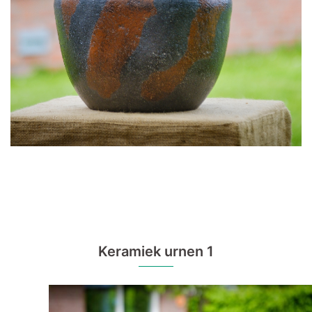
Keramiek urnen 1