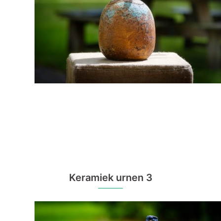
Keramiek urnen 3