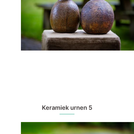
Keramiek urnen 5