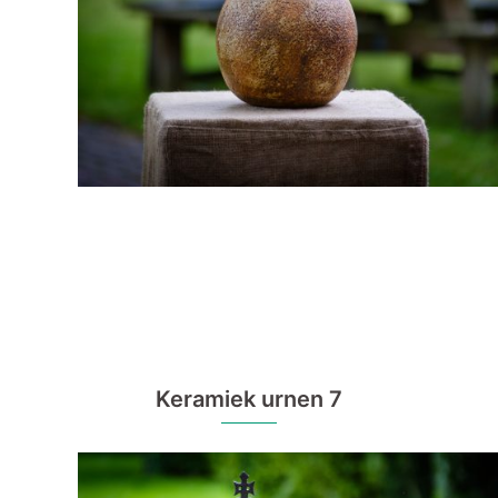
Keramiek urnen 7