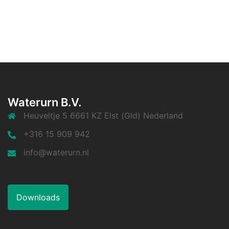
Waterurn B.V.
Heuveltje 5 6661 KZ Elst (Gld) Nederland
+316 15 909 942
info@waterurn.nl
Downloads