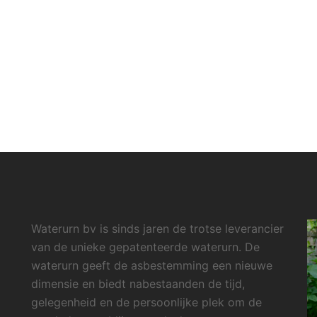
Waterurn bv is sinds jaren de trotse leverancier
van de unieke gepatenteerde waterurn. De
waterurn geeft de asbestemming een nieuwe
dimensie en biedt nabestaanden de tijd,
gelegenheid en de persoonlijke plek om de