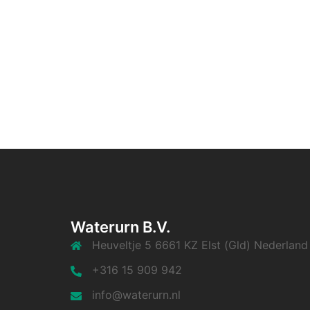
Waterurn B.V.
Heuveltje 5 6661 KZ Elst (Gld) Nederland
+316 15 909 942
info@waterurn.nl